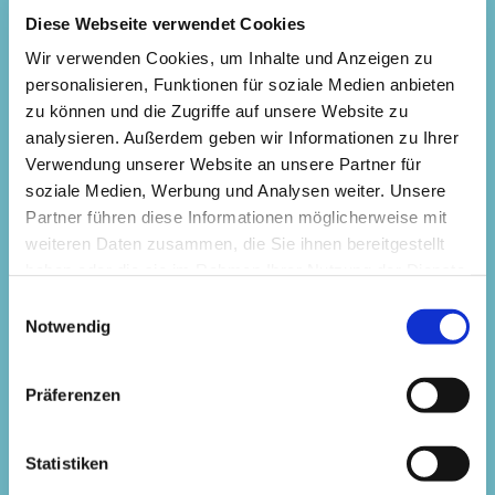
(Warteliste)
Diese Webseite verwendet Cookies
Wir verwenden Cookies, um Inhalte und Anzeigen zu
Entspannungszeit mit Klangschalen | Dienstag 16:45 -
personalisieren, Funktionen für soziale Medien anbieten
18:00 Uhr | Kurszeitraum 19.05.2026 – 23.06.2026
zu können und die Zugriffe auf unsere Website zu
analysieren. Außerdem geben wir Informationen zu Ihrer
Yoga mit Baby ab dem Krabbelalter | Mittwoch 15:00-
Verwendung unserer Website an unsere Partner für
16:30 Uhr | Kurszeitraum 15.04.2026 – 17.06.2026
soziale Medien, Werbung und Analysen weiter. Unsere
Partner führen diese Informationen möglicherweise mit
(Warteliste)
weiteren Daten zusammen, die Sie ihnen bereitgestellt
haben oder die sie im Rahmen Ihrer Nutzung der Dienste
Mama fit-Baby | Freitag 9:15-10:15 Uhr | Kurszeitraum
gesammelt haben.
24.04.2026 – 19.06.2026
(Warteliste)
Einwilligungsauswahl
Notwendig
Mama fit-Baby | Freitag 10:30-11:30 Uhr | Kurszeitraum
24.04.2026 – 19.06.2026
(Warteliste)
Präferenzen
Mit Schwung und Elan | Mittwoch 18:15-19:15 Uhr |
Statistiken
Kurszeitraum 15.04.2026 – 24.06.2026