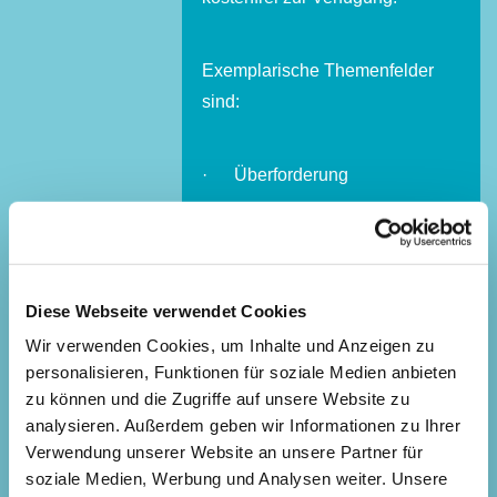
Exemplarische Themenfelder
sind:
· Überforderung
· geteilte Elternschaft
· Schlafverhalten
· Aggressionen bei Kindern
Diese Webseite verwendet Cookies
und Eltern
Wir verwenden Cookies, um Inhalte und Anzeigen zu
· Leben, Tod und Sterben
personalisieren, Funktionen für soziale Medien anbieten
· Generationenkonflikte u.v.m.
zu können und die Zugriffe auf unsere Website zu
analysieren. Außerdem geben wir Informationen zu Ihrer
Verwendung unserer Website an unsere Partner für
Gerne können Sie mit
soziale Medien, Werbung und Analysen weiter. Unsere
individuellen Anliegen und