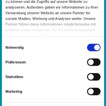
im Katharina-von-Bora-Haus
zu können und die Zugriffe auf unsere Website zu
Hupfeldstraße 21
analysieren. Außerdem geben wir Informationen zu Ihrer
Verwendung unserer Website an unsere Partner für
34121 Kassel
soziale Medien, Werbung und Analysen weiter. Unsere
Partner führen diese Informationen möglicherweise mit
Telefon:
0561 15367
weiteren Daten zusammen, die Sie ihnen bereitgestellt
E-Mail:
fbz.kassel@ekkw.de
haben oder die sie im Rahmen Ihrer Nutzung der Dienste
gesammelt haben.
Einwilligungsauswahl
Bürozeiten:
Notwendig
Montag bis Freitag: 8:30 - 12:30 Uhr
Dienstag und Donnerstag: 13:30 - 16:30 Uhr
Präferenzen
Abweichende Öffnungszeiten in den hessischen
Statistiken
Schulferien:
Montag bis Freitag: 8:30 - 12:30 Uhr
Marketing
Instagram:
@familienbildungkassel