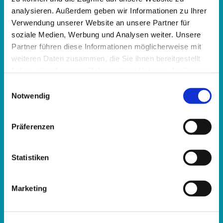
Hupfeldstraße 21
analysieren. Außerdem geben wir Informationen zu Ihrer
34121 Kassel
Verwendung unserer Website an unsere Partner für
soziale Medien, Werbung und Analysen weiter. Unsere
Partner führen diese Informationen möglicherweise mit
Telefon:
0561 15367
weiteren Daten zusammen, die Sie ihnen bereitgestellt
E-Mail:
fbz.kassel@ekkw.de
haben oder die sie im Rahmen Ihrer Nutzung der Dienste
gesammelt haben.
Einwilligungsauswahl
Bürozeiten:
Notwendig
Montag bis Freitag: 8:30 - 12:30 Uhr
Dienstag und Donnerstag: 13:30 - 16:30 Uhr
Präferenzen
Abweichende Öffnungszeiten in den hessischen
Statistiken
Schulferien:
Montag bis Freitag: 8:30 - 12:30 Uhr
Marketing
Instagram:
@familienbildungkassel
Facebook:
Ev. Familienbildungsstätte Kassel