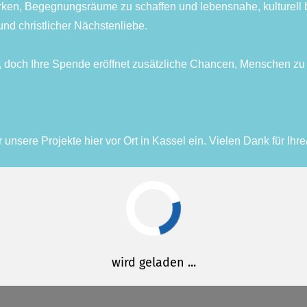
stärken, Begegnungsräume zu schaffen und lebensnahe, kulturell
nd christlicher Nächstenliebe.
eit, doch Ihre Spende eröffnet zusätzliche Chancen, Menschen 
 unsere Projekte hier vor Ort in Kassel ein. Vielen Dank für Ihr