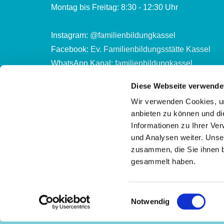
Montag bis Freitag: 8:30 - 12:30 Uhr
Instagram:
@familienbildungkassel
Facebook:
Ev. Familienbildungsstätte Kassel
WhatsApp Kanal:
familienbildungkassel
Diese Webseite verwende
Kontonummer des Ev. Familienbildungszentrum 
Wir verwenden Cookies, um
Evang. Stadtkirchenkreis Kassel
anbieten zu können und di
DE65 5206 0410 0302 2002 01
Informationen zu Ihrer Ve
und Analysen weiter. Unse
zusammen, die Sie ihnen b
gesammelt haben.
Einwilligungsauswahl
Notwendig