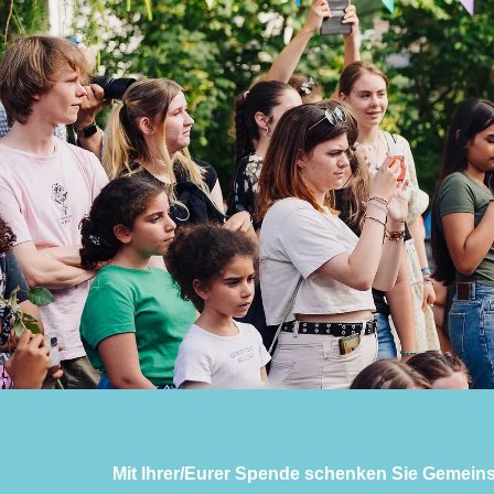
M
i
t Ihrer/Eurer Spende schenken Sie Gemeins