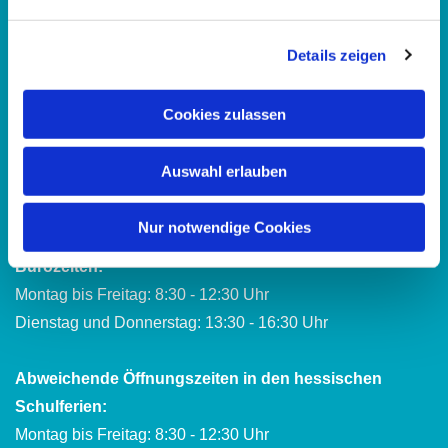
Evangelisches Familienbildungszentrum Kassel
Details zeigen
im Katharina-von-Bora-Haus
Hupfeldstraße 21
Cookies zulassen
34121 Kassel
Auswahl erlauben
Telefon:
0561 15367
E-Mail:
fbz.kassel@ekkw.de
Nur notwendige Cookies
Bürozeiten:
Montag bis Freitag: 8:30 - 12:30 Uhr
Dienstag und Donnerstag: 13:30 - 16:30 Uhr
Abweichende Öffnungszeiten in den hessischen
Schulferien:
Montag bis Freitag: 8:30 - 12:30 Uhr