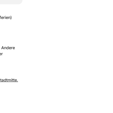
erien)
. Andere
er
adtmitte.