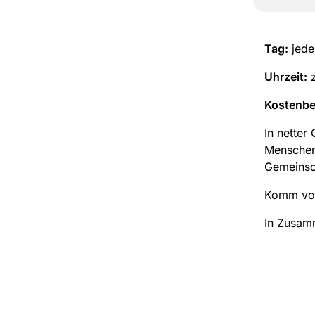
Tag:
jede
Uhrzeit:
z
Kostenbe
In netter
Menschen 
Gemeinsch
Komm vorb
In Zusam