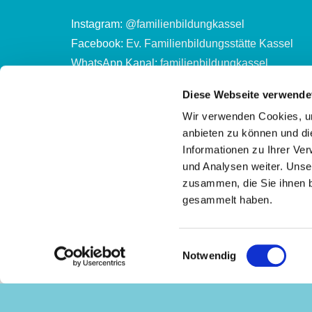
Instagram:
@familienbildungkassel
Facebook:
Ev. Familienbildungsstätte Kassel
WhatsApp Kanal:
familienbildungkassel
Diese Webseite verwende
Kontonummer des Ev. Familienbildungszentrum 
Wir verwenden Cookies, um
Evang. Stadtkirchenkreis Kassel
anbieten zu können und di
DE65 5206 0410 0302 2002 01
Informationen zu Ihrer Ve
und Analysen weiter. Unse
zusammen, die Sie ihnen b
gesammelt haben.
Einwilligungsauswahl
Notwendig