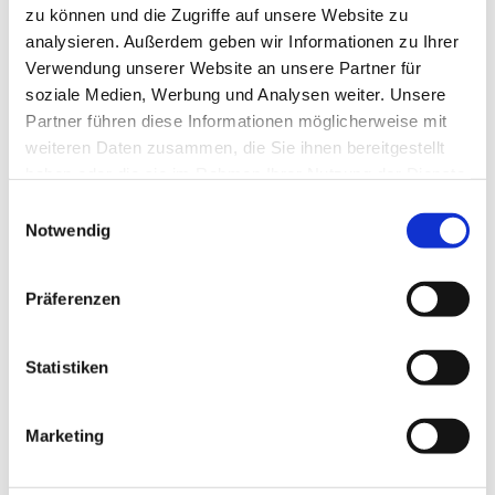
Warteliste
eintragen:
zu können und die Zugriffe auf unsere Website zu
analysieren. Außerdem geben wir Informationen zu Ihrer
Wir informieren Sie, sobald ein Platz frei wird oder
Verwendung unserer Website an unsere Partner für
ein ähnliches Angebot entsteht.
soziale Medien, Werbung und Analysen weiter. Unsere
Partner führen diese Informationen möglicherweise mit
weiteren Daten zusammen, die Sie ihnen bereitgestellt
haben oder die sie im Rahmen Ihrer Nutzung der Dienste
gesammelt haben.
Einwilligungsauswahl
Notwendig
Präferenzen
Statistiken
Marketing