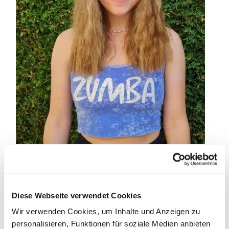
Die Anmeldung erfolgt über das Formular unter
diesem Text.
Sollte das Formular nicht sichtbar sein oder der
Diese Webseite verwendet Cookies
Hinweis „Die Begrenzung wurde erreicht“
Wir verwenden Cookies, um Inhalte und Anzeigen zu
erscheinen, können Sie sich gern
hier auf die
personalisieren, Funktionen für soziale Medien anbieten