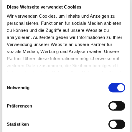
Diese Webseite verwendet Cookies
Wir verwenden Cookies, um Inhalte und Anzeigen zu
Die Anmeldung erfolgt über das Formular unter
personalisieren, Funktionen für soziale Medien anbieten
diesem Text.
zu können und die Zugriffe auf unsere Website zu
analysieren. Außerdem geben wir Informationen zu Ihrer
Sollte das Formular nicht sichtbar sein oder der
Verwendung unserer Website an unsere Partner für
Hinweis „Die Begrenzung wurde erreicht“ erscheinen,
soziale Medien, Werbung und Analysen weiter. Unsere
können Sie sich gern
hier auf die Warteliste
eintragen:
Partner führen diese Informationen möglicherweise mit
Wir informieren Sie, sobald ein Platz frei wird oder ein
weiteren Daten zusammen, die Sie ihnen bereitgestellt
ähnliches Angebot entsteht.
haben oder die sie im Rahmen Ihrer Nutzung der Dienste
gesammelt haben.
Einwilligungsauswahl
Notwendig
Präferenzen
Statistiken