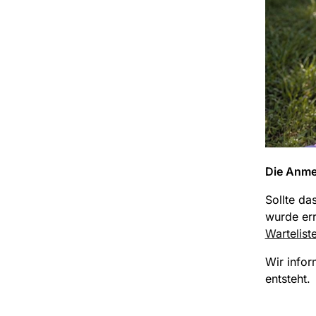
Die Anmel
Sollte da
wurde err
Wartelist
Wir infor
entsteht.