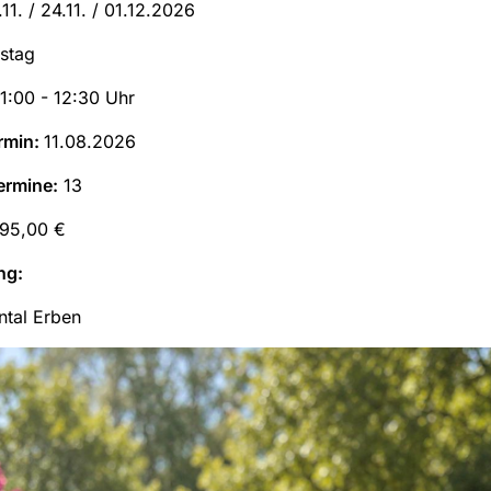
7.11. / 24.11. / 01.12.2026
stag
11:00 - 12:30 Uhr
rmin:
11.08.2026
ermine:
13
195,00 €
ng:
ntal Erben