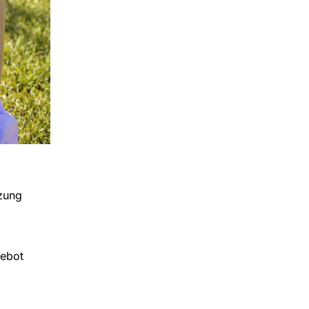
nzung
gebot