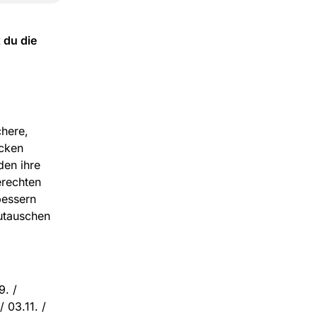
 du die
chere,
cken
den ihre
erechten
bessern
zutauschen
9. /
/ 03.11. /