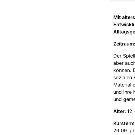
Mit alter
Entwicklu
Alltagsge
Zeitraum
Der Spiel
aber auc
können. D
sozialen 
Materiali
und ihre 
und gemei
Alter:
12 
Kursterm
29.09. / 06