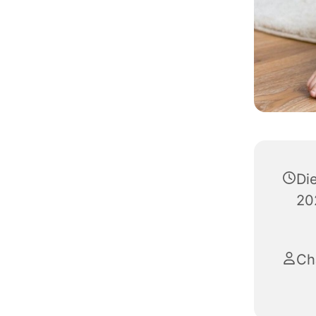
Di
20
Ch