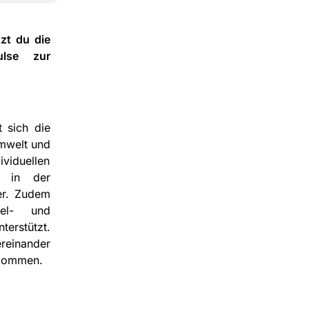
tzt du die
ulse zur
 sich die
mwelt und
ividuellen
n in der
er. Zudem
el- und
erstützt.
reinander
 kommen.