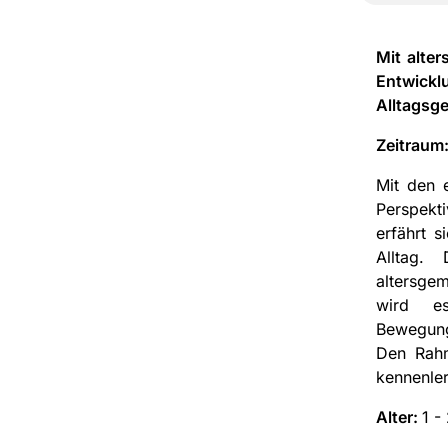
Mit alter
Entwick
Alltagsge
Zeitraum
Mit den 
Perspekt
erfährt s
Alltag.
altersge
wird e
Bewegung
Den Rahm
kennenler
Alter:
1 -