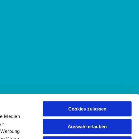
Cookies zulassen
le Medien
ir
Auswahl erlauben
, Werbung
ren Daten