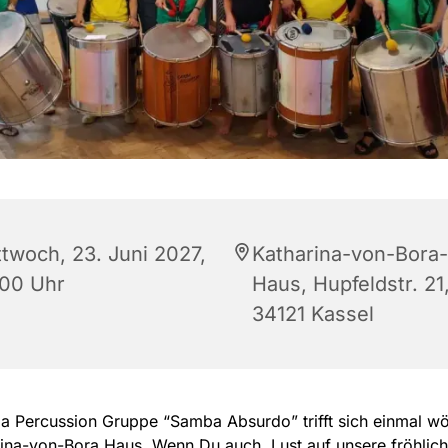
ttwoch, 23. Juni 2027,
Katharina-von-Bora-
:00 Uhr
Haus, Hupfeldstr. 21
34121 Kassel
 Percussion Gruppe “Samba Absurdo” trifft sich einmal wö
ina-von-Bora Haus. Wenn Du auch Lust auf unsere fröhlic