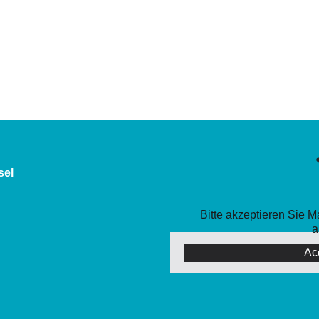
sel
Bitte akzeptieren Sie 
a
Ac