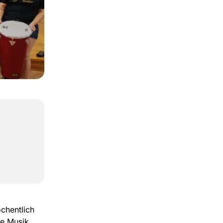
,
chentlich
he Musik