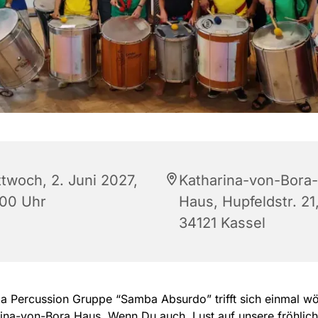
ttwoch, 2. Juni 2027,
Katharina-von-Bora-
:00 Uhr
Haus, Hupfeldstr. 21
34121 Kassel
 Percussion Gruppe “Samba Absurdo” trifft sich einmal wö
ina-von-Bora Haus. Wenn Du auch Lust auf unsere fröhlic