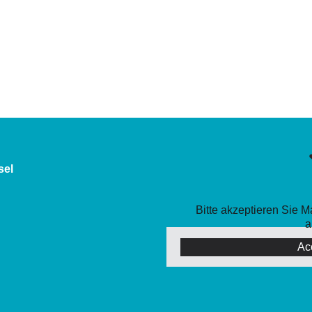
sel
Bitte akzeptieren Sie 
a
Ac