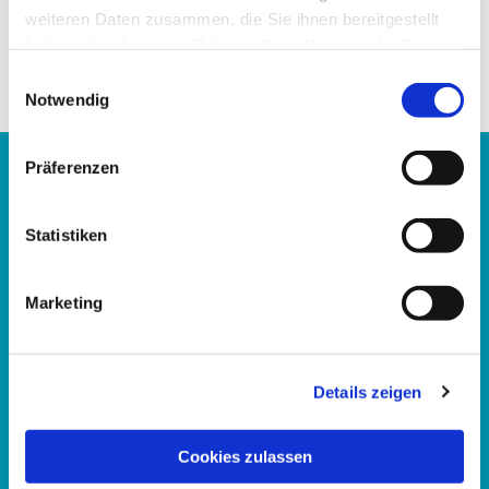
weiteren Daten zusammen, die Sie ihnen bereitgestellt
haben oder die sie im Rahmen Ihrer Nutzung der Dienste
gesammelt haben.
Einwilligungsauswahl
Notwendig
Präferenzen
Evangelisches Familienbildungszentrum Kassel
Statistiken
im Katharina-von-Bora-Haus
Hupfeldstraße 21
Marketing
34121 Kassel
Telefon:
0561 15367
Details zeigen
E-Mail:
fbz.kassel@ekkw.de
Cookies zulassen
Bürozeiten: