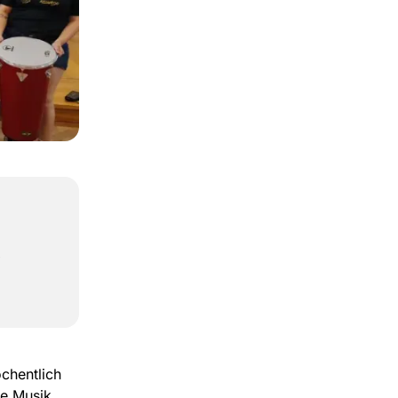
,
chentlich
he Musik