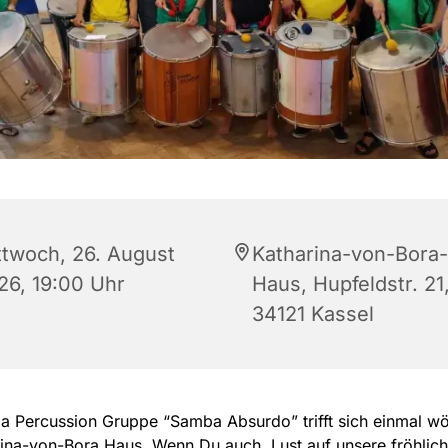
ttwoch, 26. August
Katharina-von-Bora-
26, 19:00 Uhr
Haus, Hupfeldstr. 21
34121 Kassel
 Percussion Gruppe “Samba Absurdo” trifft sich einmal wö
ina-von-Bora Haus. Wenn Du auch Lust auf unsere fröhlic