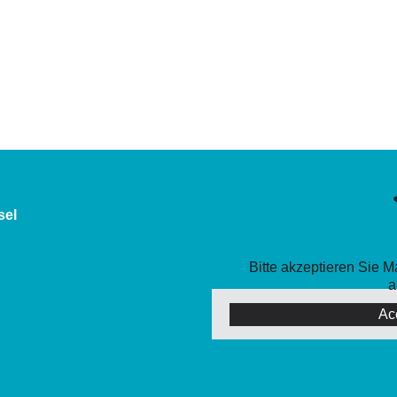
sel
Bitte akzeptieren Sie 
a
Ac