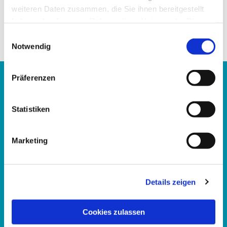
weiteren Daten zusammen, die Sie ihnen bereitgestellt
haben oder die sie im Rahmen Ihrer Nutzung der Dienste
gesammelt haben.
Einwilligungsauswahl
Notwendig
Präferenzen
Evangelisches Familienbildungszentrum Kassel
Statistiken
im Katharina-von-Bora-Haus
Hupfeldstraße 21
Marketing
34121 Kassel
Telefon:
0561 15367
Details zeigen
E-Mail:
fbz.kassel@ekkw.de
Cookies zulassen
Bürozeiten: