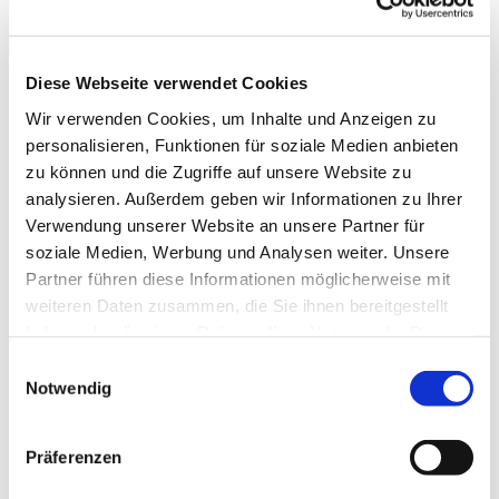
Diese Webseite verwendet Cookies
Wir verwenden Cookies, um Inhalte und Anzeigen zu
personalisieren, Funktionen für soziale Medien anbieten
Die Anmeldung erfolgt über das Formular unter
zu können und die Zugriffe auf unsere Website zu
diesem Text.
analysieren. Außerdem geben wir Informationen zu Ihrer
Verwendung unserer Website an unsere Partner für
Sollte das Formular nicht sichtbar sein oder der
soziale Medien, Werbung und Analysen weiter. Unsere
Hinweis „Die Begrenzung wurde erreicht“
Partner führen diese Informationen möglicherweise mit
erscheinen, können Sie sich gern
hier auf die
weiteren Daten zusammen, die Sie ihnen bereitgestellt
Warteliste
eintragen:
haben oder die sie im Rahmen Ihrer Nutzung der Dienste
gesammelt haben.
Wir informieren Sie, sobald ein Platz frei wird oder
Einwilligungsauswahl
ein ähnliches Angebot entsteht.
Notwendig
Präferenzen