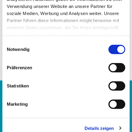
Verwendung unserer Website an unsere Partner für
soziale Medien, Werbung und Analysen weiter. Unsere
Partner führen diese Informationen möglicherweise mit
weiteren Daten zusammen, die Sie ihnen bereitgestellt
haben oder die sie im Rahmen Ihrer Nutzung der Dienste
gesammelt haben.
Einwilligungsauswahl
Notwendig
Präferenzen
Statistiken
Evangelisches Familienbildungszentrum Kassel
Marketing
im Katharina-von-Bora-Haus
Hupfeldstraße 21
Details zeigen
34121 Kassel