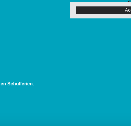
a
Ac
en Schulferien: