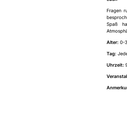
Fragen r
besproch
Spaß ha
Atmosphä
Alter:
0-3
Tag:
Jede
Uhrzeit:
9
Veranstal
Anmerku