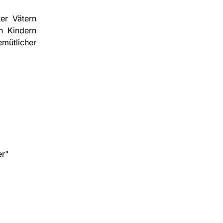
er Vätern
n Kindern
ütlicher
er"