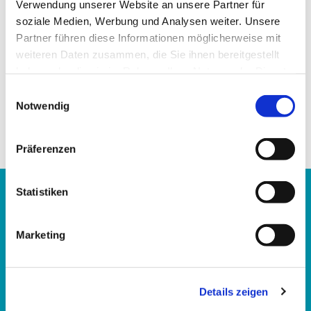
Verwendung unserer Website an unsere Partner für
soziale Medien, Werbung und Analysen weiter. Unsere
Partner führen diese Informationen möglicherweise mit
weiteren Daten zusammen, die Sie ihnen bereitgestellt
haben oder die sie im Rahmen Ihrer Nutzung der Dienste
gesammelt haben.
Einwilligungsauswahl
Notwendig
Präferenzen
Statistiken
Evangelisches Familienbildungszentrum Kassel
Marketing
im Katharina-von-Bora-Haus
Hupfeldstraße 21
34121 Kassel
Details zeigen