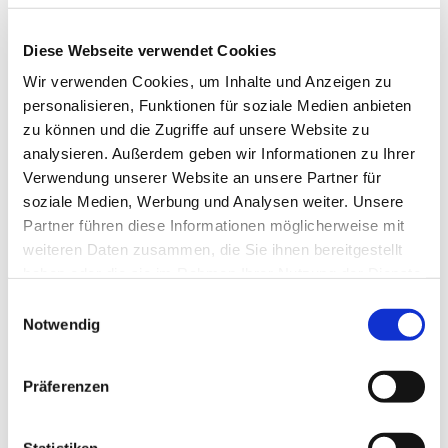
Diese Webseite verwendet Cookies
Wir verwenden Cookies, um Inhalte und Anzeigen zu
personalisieren, Funktionen für soziale Medien anbieten
zu können und die Zugriffe auf unsere Website zu
analysieren. Außerdem geben wir Informationen zu Ihrer
Verwendung unserer Website an unsere Partner für
soziale Medien, Werbung und Analysen weiter. Unsere
Partner führen diese Informationen möglicherweise mit
weiteren Daten zusammen, die Sie ihnen bereitgestellt
haben oder die sie im Rahmen Ihrer Nutzung der Dienste
gesammelt haben.
Einwilligungsauswahl
Notwendig
Die Anmeldung erfolgt über das Formular unter
diesem Text.
Präferenzen
Sollte das Formular nicht sichtbar sein oder der
Hinweis „Die Begrenzung wurde erreicht“
Statistiken