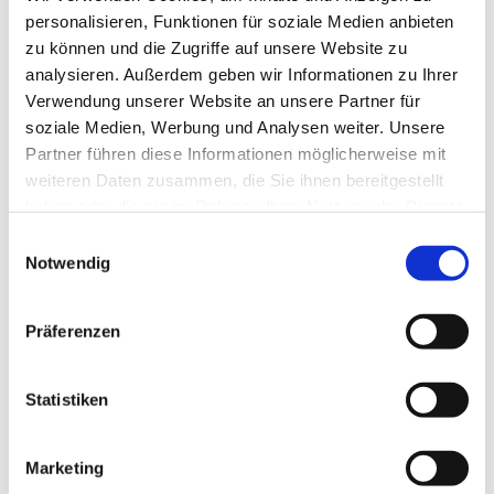
personalisieren, Funktionen für soziale Medien anbieten
Sollte das Formular nicht sichtbar sein oder der
zu können und die Zugriffe auf unsere Website zu
Hinweis „Die Begrenzung wurde erreicht“
analysieren. Außerdem geben wir Informationen zu Ihrer
erscheinen, können Sie sich gern
hier auf die
Verwendung unserer Website an unsere Partner für
Warteliste
eintragen:
soziale Medien, Werbung und Analysen weiter. Unsere
Partner führen diese Informationen möglicherweise mit
Wir informieren Sie, sobald ein Platz frei wird oder
weiteren Daten zusammen, die Sie ihnen bereitgestellt
ein ähnliches Angebot entsteht.
haben oder die sie im Rahmen Ihrer Nutzung der Dienste
gesammelt haben.
Einwilligungsauswahl
Notwendig
Präferenzen
Statistiken
Marketing