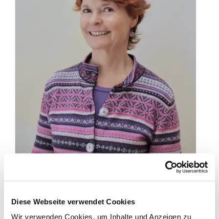
Diese Webseite verwendet Cookies
Die Anmeldung erfolgt über das Formular unter
diesem Text.
Wir verwenden Cookies, um Inhalte und Anzeigen zu