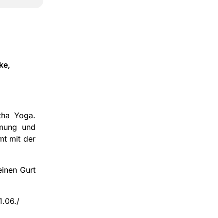
ke,
tha Yoga.
tmung und
mt mit der
einen Gurt
1.06./