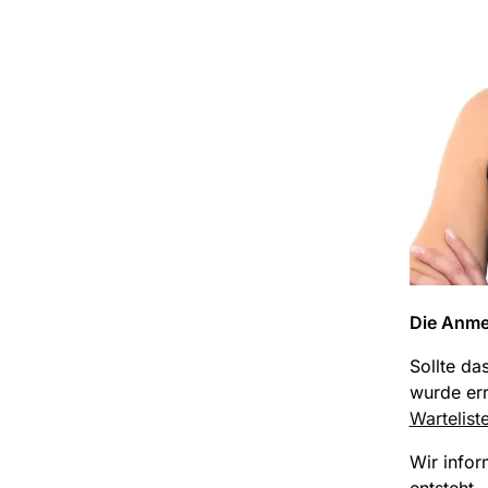
Die Anmel
Sollte da
wurde err
Wartelist
Wir infor