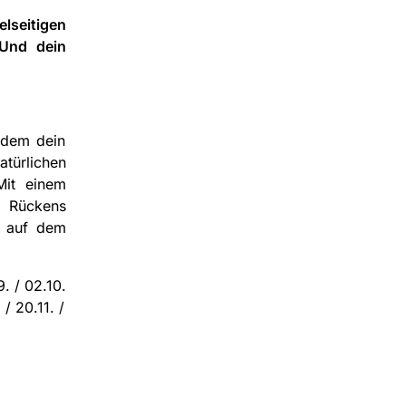
seitigen
 Und dein
 dem dein
türlichen
Mit einem
s Rückens
t auf dem
9. / 02.10.
 / 20.11. /