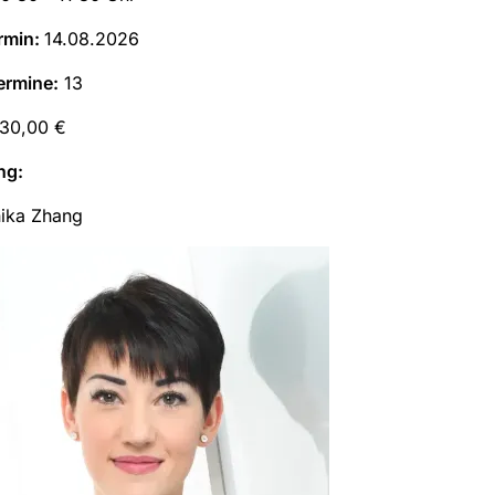
rmin:
14.08.2026
ermine:
13
30,00 €
ng:
ika Zhang