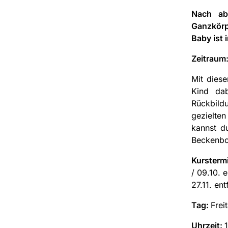
Nach ab
Ganzkörp
Baby ist 
Zeitraum
Mit dies
Kind dab
Rückbild
gezielte
kannst d
Beckenbod
Kursterm
/ 09.10. en
27.11. ent
Tag:
Frei
Uhrzeit: