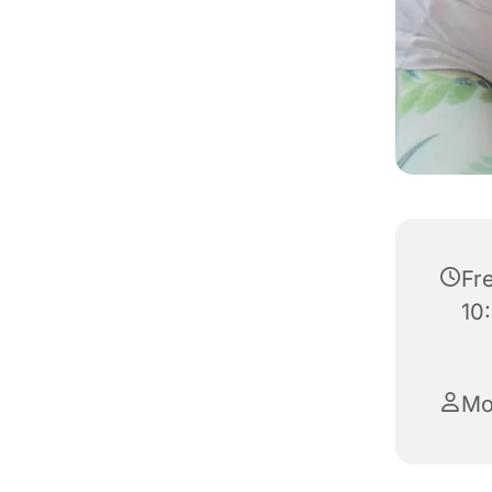
Fr
10
Mo