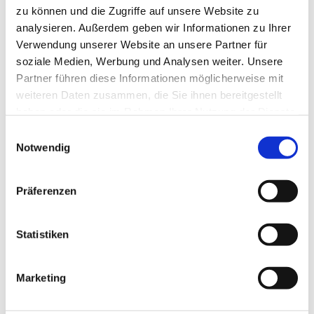
können Sie sich gern
hier auf die Warteliste
eintragen:
zu können und die Zugriffe auf unsere Website zu
analysieren. Außerdem geben wir Informationen zu Ihrer
Wir informieren Sie, sobald ein Platz frei wird oder ein
Verwendung unserer Website an unsere Partner für
ähnliches Angebot entsteht.
soziale Medien, Werbung und Analysen weiter. Unsere
Partner führen diese Informationen möglicherweise mit
weiteren Daten zusammen, die Sie ihnen bereitgestellt
haben oder die sie im Rahmen Ihrer Nutzung der Dienste
gesammelt haben.
Einwilligungsauswahl
Notwendig
Präferenzen
Statistiken
Marketing