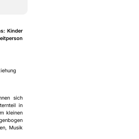
as: Kinder
itperson
ziehung
nnen sich
ernteil in
m kleinen
egenbogen
ten, Musik