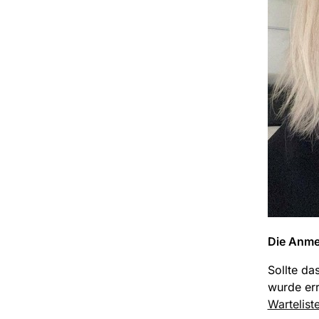
Die Anmel
Sollte da
wurde err
Wartelist