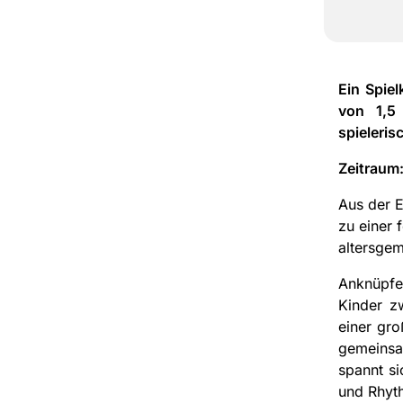
Ein Spiel
von 1,5
spieleris
Zeitraum
Aus der E
zu einer 
altersge
Anknüpfe
Kinder zw
einer gr
gemeinsa
spannt si
und Rhyth