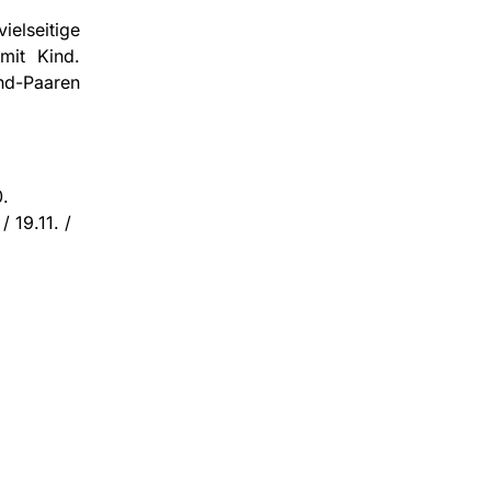
ielseitige
mit Kind.
nd-Paaren
0.
/ 19.11. /