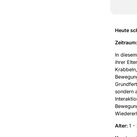
Heute sch
Zeitraum
In diesem
ihrer Elt
Krabbeln,
Bewegung
Grundfert
sondern 
Interakti
Bewegungs
Wiederer
Alter:
1 -