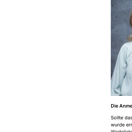
Die Anmel
Sollte da
wurde err
Wartelist