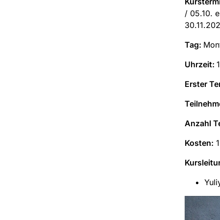
Kursterm
/ 05.10. en
30.11.2
Tag:
Mon
Uhrzeit:
Erster Te
Teilnehm
Anzahl T
Kosten:
1
Kursleitu
Yuli