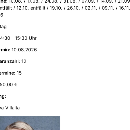
ine:
10.08. / 17.08. / 24.08. / 31.08. / 07.09. / 14.09. / 21.09
tfällt / 12.10. entfällt / 19.10. / 26.10. / 02.11. / 09.11. / 16.11.
026
tag
14:30 - 15:30 Uhr
rmin:
10.08.2026
eranzahl:
12
ermine:
15
50,00 €
ng:
ya Villalta