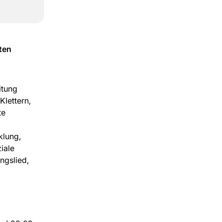
ten
itung
Klettern,
te
klung,
iale
ngslied,