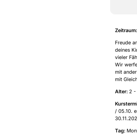
Zeitraum
Freude an
deines Ki
vieler Fä
Wir werfe
mit ander
mit Gleic
Alter:
2 -
Kursterm
/ 05.10. en
30.11.20
Tag:
Mon