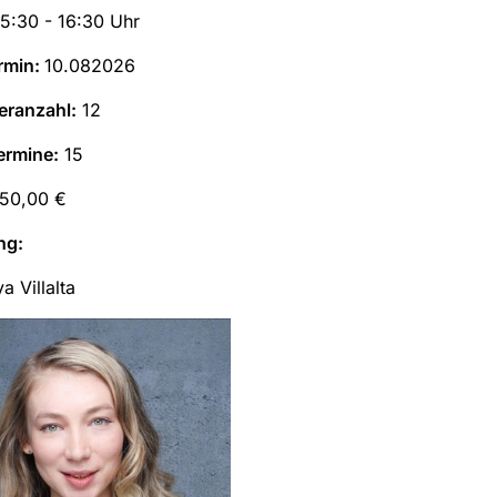
15:30 - 16:30 Uhr
rmin:
10.082026
eranzahl:
12
ermine:
15
50,00 €
ng:
ya Villalta