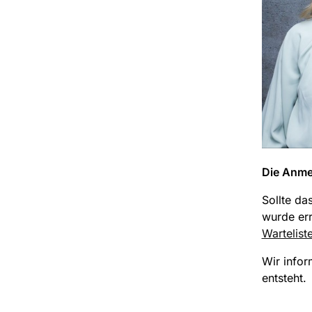
Die Anmel
Sollte da
wurde err
Wartelist
Wir infor
entsteht.