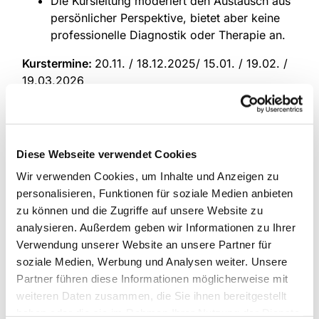
Die Kursleitung moderiert den Austausch aus
persönlicher Perspektive, bietet aber keine
professionelle Diagnostik oder Therapie an.
Kurstermine:
20.11. / 18.12.2025/ 15.01. / 19.02. /
19.03.2026
Tag:
Donnerstag
Uhrzeit:
17:30 - 19:00 Uhr
Diese Webseite verwendet Cookies
Erster Termin:
20.11.2025
Wir verwenden Cookies, um Inhalte und Anzeigen zu
personalisieren, Funktionen für soziale Medien anbieten
Kosten:
Kostenfrei. Spenden willkommen
zu können und die Zugriffe auf unsere Website zu
Kursleitung:
analysieren. Außerdem geben wir Informationen zu Ihrer
Verwendung unserer Website an unsere Partner für
Rosa Kochius
soziale Medien, Werbung und Analysen weiter. Unsere
Partner führen diese Informationen möglicherweise mit
weiteren Daten zusammen, die Sie ihnen bereitgestellt
haben oder die sie im Rahmen Ihrer Nutzung der Dienste