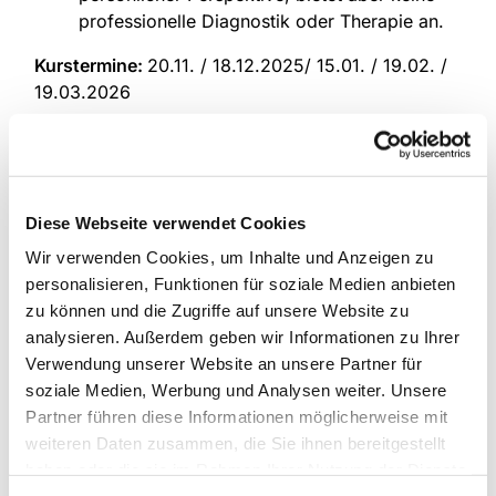
professionelle Diagnostik oder Therapie an.
Kurstermine:
20.11. / 18.12.2025/ 15.01. / 19.02. /
19.03.2026
Tag:
Donnerstag
Uhrzeit:
17:30 - 19:00 Uhr
Diese Webseite verwendet Cookies
Erster Termin:
20.11.2025
Wir verwenden Cookies, um Inhalte und Anzeigen zu
Kosten:
Kostenfrei. Spenden willkommen
personalisieren, Funktionen für soziale Medien anbieten
zu können und die Zugriffe auf unsere Website zu
Kursleitung:
analysieren. Außerdem geben wir Informationen zu Ihrer
Rosa Kochius
Verwendung unserer Website an unsere Partner für
soziale Medien, Werbung und Analysen weiter. Unsere
Partner führen diese Informationen möglicherweise mit
weiteren Daten zusammen, die Sie ihnen bereitgestellt
haben oder die sie im Rahmen Ihrer Nutzung der Dienste