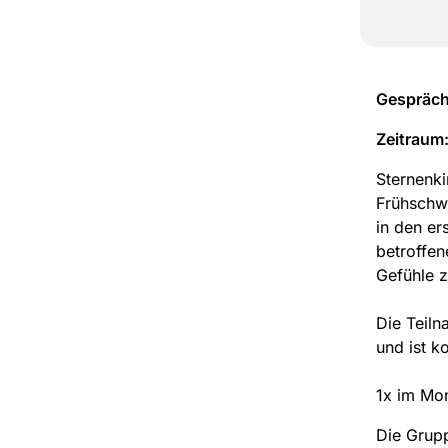
Gespräch
Zeitraum
Sternenki
Frühschwa
in den er
betroffen
Gefühle z
Die Teiln
und ist k
1x im Mon
Die Grupp