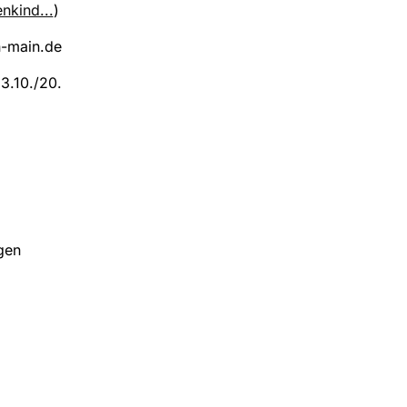
nkind...
)
n-main.de
3.10./20.
gen