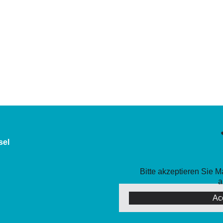
sel
Bitte akzeptieren Sie 
a
Ac