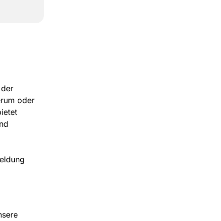
 der
erum oder
ietet
und
meldung
nsere