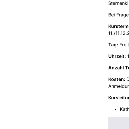
Sternenki
Bei Frage
Kursterm
11./11.12
Tag:
Frei
Uhrzeit:
1
Anzahl T
Kosten:
D
Anmeldung
Kursleitu
Kath