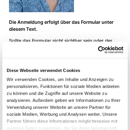
Die Anmeldung erfolgt über das Formular unter
diesem Text.
Sollte das Formular nicht sichtbar sein oder der
Hinweis „Die Begrenzung wurde erreicht“
erscheinen, können Sie sich gern
hier auf die
Warteliste
eintragen:
Diese Webseite verwendet Cookies
Wir informieren Sie, sobald ein Platz frei wird oder
Wir verwenden Cookies, um Inhalte und Anzeigen zu
ein ähnliches Angebot entsteht.
personalisieren, Funktionen für soziale Medien anbieten
zu können und die Zugriffe auf unsere Website zu
analysieren. Außerdem geben wir Informationen zu Ihrer
Verwendung unserer Website an unsere Partner für
soziale Medien, Werbung und Analysen weiter. Unsere
Partner führen diese Informationen möglicherweise mit
weiteren Daten zusammen, die Sie ihnen bereitgestellt